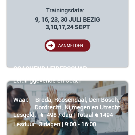
Trainingsdata:
9, 16, 23, 30 JULI BEZIG
3,10,17,24 SEPT
AANMELDEN
COACHEND LEIDERSCHAP
Leidinggevende én Coach
Waar:
Breda, Roosendaal, Den Bosch,
Dordrecht, Nijmegen en Utrecht
Lesgeld:
€ 498 / dag | Totaal € 1494
Lesduur: 3 dagen | 9:00 - 16:00