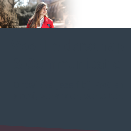
Voor Leiderschap
& Communicatie
Ontwikkel jezelf bij PMC en
groei, verander, verbeter
.