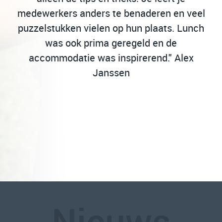
ee
medewerkers anders te benaderen en veel
"P
e-
puzzelstukken vielen op hun plaats. Lunch
m.
was ook prima geregeld en de
n
accommodatie was inspirerend." Alex
Janssen
Nieuws