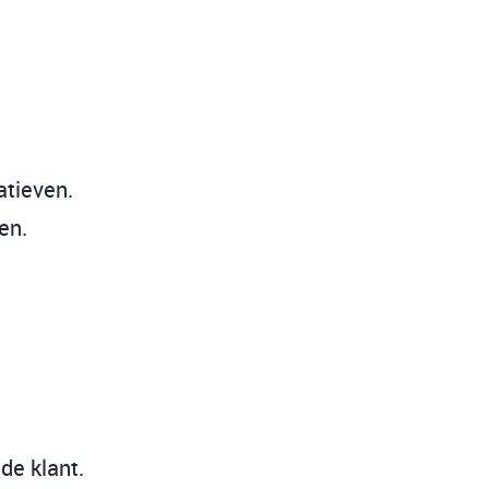
atieven.
en.
de klant.